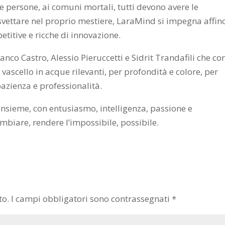
e persone, ai comuni mortali, tutti devono avere le
di svettare nel proprio mestiere, LaraMind si impegna affin
titive e ricche di innovazione.
nco Castro, Alessio Pieruccetti e Sidrit Trandafili che con
ascello in acque rilevanti, per profondità e colore, per
pazienza e professionalità.
insieme, con entusiasmo, intelligenza, passione e
ambiare, rendere l’impossibile, possibile.
to.
I campi obbligatori sono contrassegnati
*