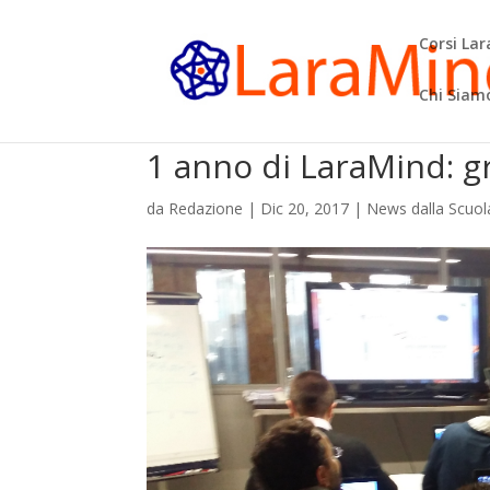
Corsi La
Chi Siam
1 anno di LaraMind: g
da
Redazione
|
Dic 20, 2017
|
News dalla Scuol