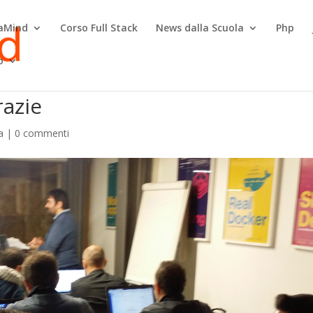
raMind
Corso Full Stack
News dalla Scuola
Php
o
razie
a
|
0 commenti