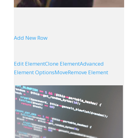
Add New Row
Edit Element
Clone Element
Advanced
Element Options
Move
Remove Element