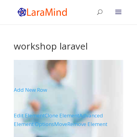
workshop laravel
Add New Row
Edit Element
Clone Element
Advanced
Element Options
Move
Remove Element