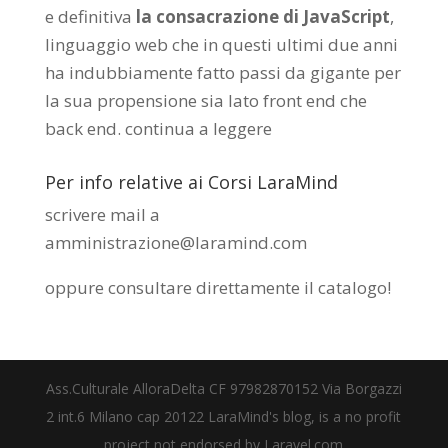
e definitiva
la consacrazione di JavaScript
,
linguaggio web che in questi ultimi due anni
ha indubbiamente fatto passi da gigante per
la sua propensione sia lato front end che
back end.
continua a leggere
Per info relative ai Corsi LaraMind
scrivere mail a
amministrazione@laramind.com
oppure consultare direttamente il catalogo
!
Ass.Culturale AlloraDelta CF 97982870152 Via Borgazzi
2 int.6 Milano cap 20122 LaraMind's blog, is a no profit
project not endorsed by Laravel.com