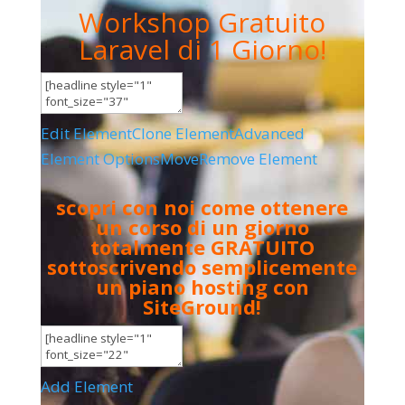
Workshop Gratuito
Laravel di 1 Giorno!
Edit Element
Clone Element
Advanced
Element Options
Move
Remove Element
scopri con noi come ottenere
un corso di un giorno
totalmente GRATUITO
sottoscrivendo semplicemente
un piano hosting con
SiteGround!
Add Element